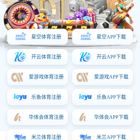
爱游戏平台公司简介