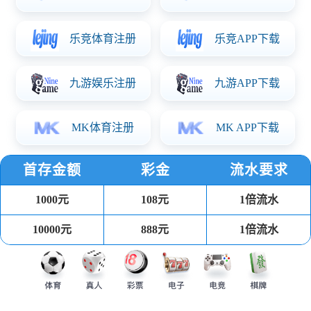
爱游戏平台
是一家面向全球市场的综合体育赛事直播与数据
服务平台，专注于为体育迷打造高品质的数字化观赛体验。
我们整合
高清赛事直播、数据分析、多终端同步
等核心功
能，为用户提供一站式的爱游戏平台服务。
平台通过多项国际安全认证，系统架构稳定高效，全面适配
APP、PC 和移动网页端。在东南亚、中东、欧洲等区域建立
了本地化技术与客服团队，确保每位用户都能获得便捷、可
靠的服务体验。
截至目前，爱游戏平台 已拥有超
100 万+
注册用户，服务网
络覆盖十余国家与地区，日均访问量持续增长，深受广大体
育爱好者喜爱。
我们将继续秉持“
技术创新、用户至上、安全高效
”的理念，
持续优化产品架构与内容体验，致力于成为全球领先的爱游