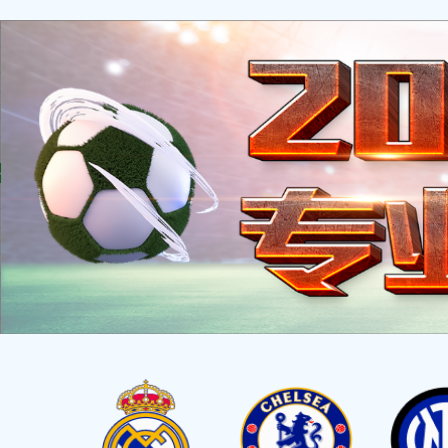
立即注册
爱游戏平台
官网 · 
平台
爱游戏平台 OFFICIAL WEBSITE
自2022年创立以来，
爱游戏平台
致力于为用户提
LPL在内的热门赛事直播与数据服务，广受用户