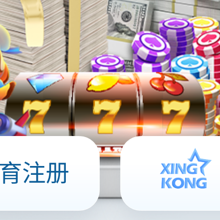
争议判罚的导火索：一次模
比赛的第一个转折点发生在加时赛还剩不到30秒
员在突破上篮时，与防守球员发生了身体接触。
规。然而，从慢镜头回放来看，防守球员的手臂
体对抗。这次吹罚直接给了太阳队两次罚球机会
次“裁判误判”的种子就此埋下，场边的勇士主帅
激烈的球员抗议：情绪宣泄
当太阳队两罚全中扳平比分后，勇士队球员的情
到裁判面前，情绪激动地大声抗议，甚至因言辞
衣室内的“球员抗议”声浪更是达到了顶峰。多名