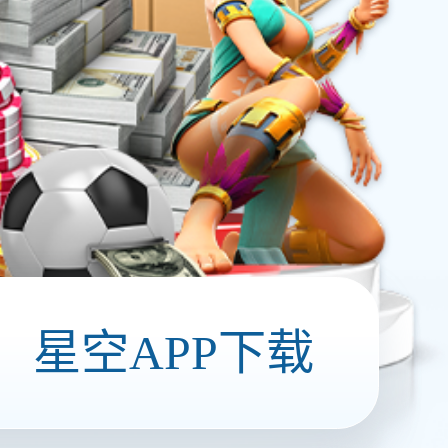
棱两可的防守犯规
时，勇士队以微弱优势领先。太阳队核心球
裁判当即鸣哨，吹罚了勇士队一次防守犯
动作并不明显，更多是垂直起跳后的正常身
，并保留了球权，瞬间改变了场上均势。这
和球员立刻对这次吹罚表达了强烈不满。
引爆更衣室
绪彻底失控。球队核心球员在暂停时直接走
过激领到了一次技术犯规。赛后，勇士队更
球员在接受采访时直言不讳地批评了裁判的