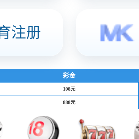
得分35+，
阿尔本排位赛Q2单圈速度
尼克斯手
环比提升
今夏能交
2026-07-31
2026-07
联系我们
support@arlingtontyping.com
家
业
质
的