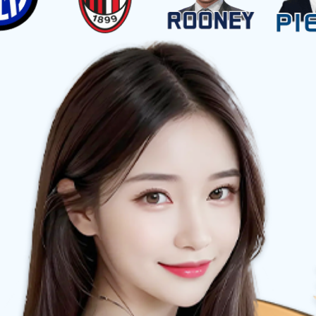
中超联赛战至半程，青岛西海岸足球俱乐部正经历
班马在15场比赛中已狂丢32球，场均失球超过2
人担忧的是，主力门将石笑天的扑救成功率仅为6
队的防守体系，尤其是门将位置的发挥，已到了