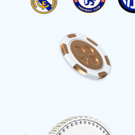
立即下载爱游戏平台APP
首页
/
体育新闻
/ 正文