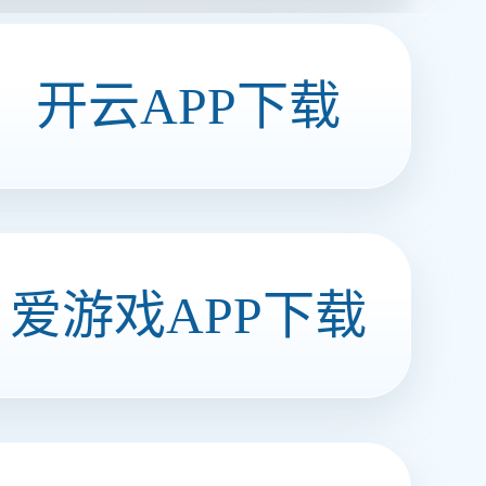
但在处理近距离抢点射门和单刀球时，出击
上海海港的比赛中，对手三次射正全部转化
质疑。当然，门将的发挥与后防线的保护密
球队而言，无疑是巨大的隐患。
粒失球买单？
许有失偏颇。足球防守本就是团队协作的产
线与门将之间缺乏默契的缩影。例如，后卫
扑救环境；而石笑天在指挥防线、呼应队友
的对手场均射正次数达到5.6次，高于联赛
而，作为职业门将，68%的扑救成功率确
须从整体协防意识、门将专项训练以及战术
。32粒失球如同悬在头顶的达摩克利斯之