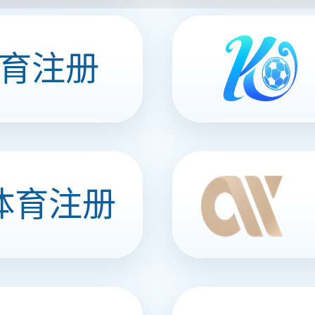
石笑天在面对角度刁钻的远射时反应速度尚可，
时机和门线技术暴露出明显短板。例如，在对阵
为进球，石笑天在扑救时的站位选择引发了外界
不可分，但68%的扑救成功率，对于志在保级的
防线与门将的协同：谁为32
将失球数高达32粒的责任完全归咎于石笑天，或
物，石笑天扑救成功率的低迷，很大程度上是防
在解围时的犹豫不决，往往给门将制造了更难的
方面，也显得不够果断。从数据上看，青岛西海岸
平均水平，这意味着门将面临的压力本就更大。然
实与理想水平存在差距。球队若想改善防守，必
纪律三方面同时入手。
展望下半程，青岛西海岸的保级形势已然亮起红灯