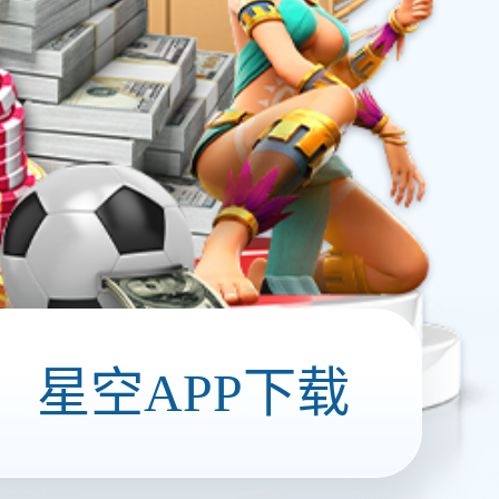
球数高达32粒？
端的系统性短板。从战术层面看，球队在由
题，对手往往能轻易通过直塞球打穿防线。
是在定位球防守中，多次出现漏人导致的失
2球，防守端的稳定性已经跌入冰点。值得
30分钟，这表明球队在体能下降或比分落后
率68%意味着什么？
成为焦点。扑救成功率68%意味着，在对
到7次。这一数据不仅低于中超门将平均扑
联赛门将排名中叨陪末座。分析具体比赛，