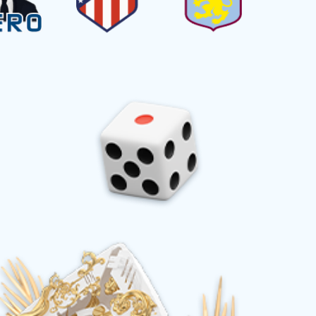
2026-06-12 15:01
43 次阅读
着严峻的防守危机。截至第15轮，这支升
粒，成为联赛失球数最多的球队之一。更令
8%，这一数据在所有首发门将中垫底。球
不得不正视与反思的时刻。