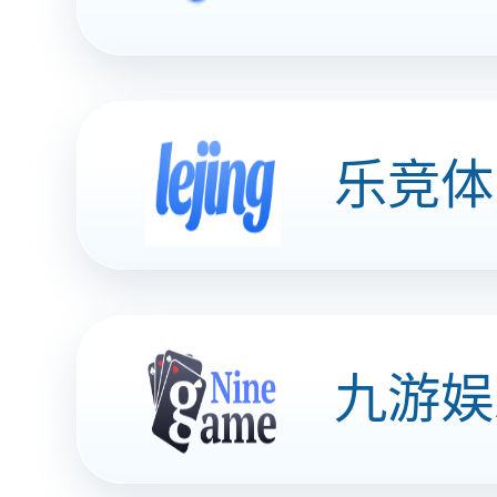
明天热血开踢，收好这份
周琦跟腱修复
交通+入场
月 vs
2026-06-06
2026-07-23
推荐网站
好博「中国」体育怎么样
爱游戏下载
乐动网站